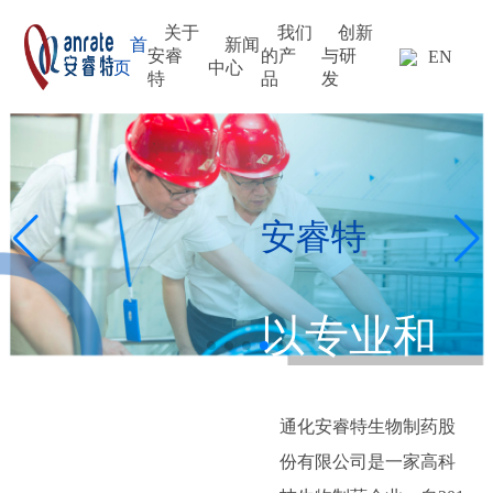
关于
我们
创新
首
新闻
安睿
的产
与研
EN
页
中心
特
品
发
安睿特
以专业和
科学思维
通化安睿特生物制药股
追求创新
份有限公司是一家高科