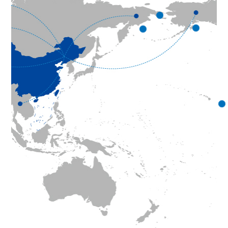
大、
成本
最低
的解
决方
案，
创造
了独
立知
识产
权和
世界
首创
的多