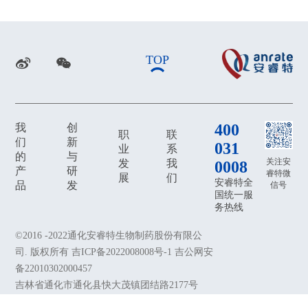
TOP
400
我
创
职
联
们
新
031
业
系
的
与
关注安
发
我
0008
产
研
睿特微
展
们
安睿特全
品
发
信号
国统一服
务热线
©2016 -2022通化安睿特生物制药股份有限公
司. 版权所有 吉ICP备2022008008号-1 吉公网安
备22010302000457
吉林省通化市通化县快大茂镇团结路2177号
0435-5051200
office@anrate.cn