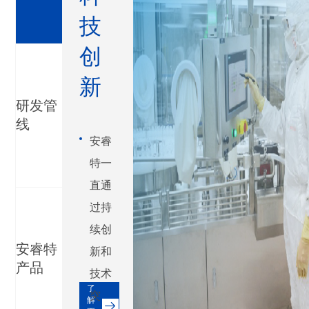
技
创
新
研发管
线
安睿
特一
直通
过持
续创
安睿特
新和
产品
技术
了
突
解