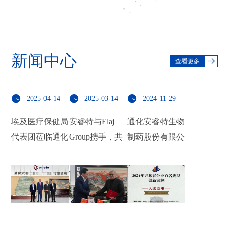
项成
就。
新闻中心
查看更多
2025-04-14
2025-03-14
2024-11-29
埃及医疗保健局
安睿特与Elaj
通化安睿特生物
代表团莅临通化
Group携手，共
制药股份有限公
安睿特，共谋重
绘中东与北非生
司入选2024年吉
组人白蛋白注射
物制药新篇章
林省企业典型创
液合作新篇章
新案例