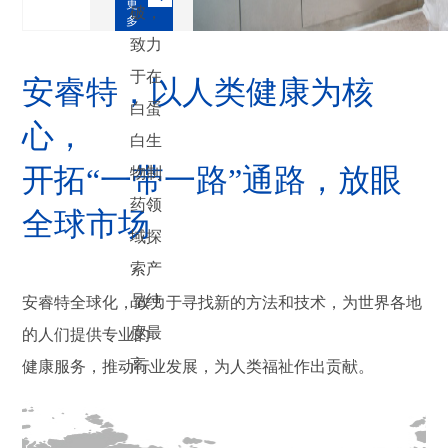
更
破，
多
致力
于在
安睿特，以人类健康为核
白蛋
心，
白生
开拓“一带一路”通路，放眼
物制
药领
全球市场
域探
索产
品纯
安睿特全球化，致力于寻找新的方法和技术，为世界各地
度最
的人们提供专业的
高、
健康服务，推动行业发展，为人类福祉作出贡献。
规模
最